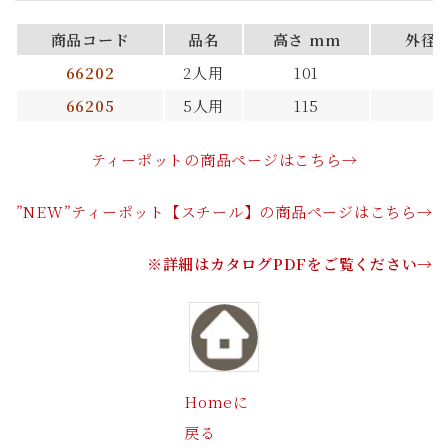
商品コード
品名
高さ mm
外径Φ
66202
2人用
101
6
66205
5人用
115
7
ティーポットの商品ページはこちら→
”NEW”ティーポット【スチール】の商品ページはこちら→
※詳細はカタログPDFをご覧ください→
Homeに
戻る