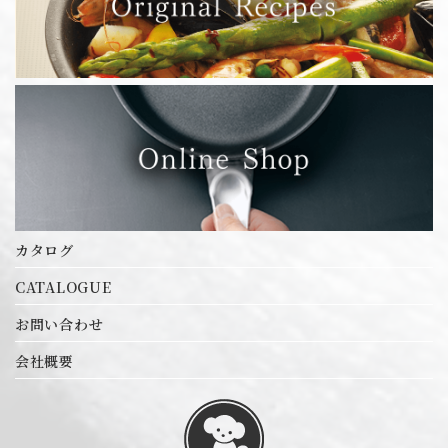
カツカッター
エルム 3層鋼クラッド鍋シリーズ
キッチンポット
クロムステンレス鍋
オリジナル商品
サバティーニシリーズ
シートパン
スーパーセラミック シリーズ
カツカッター
セルクル
ダストボックス
キッチンポット
チェーフィングセット
バット
ブラックシリーズ
クロムステンレス鍋
ホテルパンシリーズ
ホテルパン蓋シリーズ
サバティーニシリーズ
ボール・パンチ・カップ・杓子
カタログ
レードル・お玉・ターナー各種
卓上用品
CATALOGUE
シートパン
卓上鍋シリーズ
お問い合わせ
厚底アルミ鍋 目盛付シリーズ
スーパーセラミック シリーズ
業務用アルミ鍋シリーズ
会社概要
調味料入
超厚底アルミ鍋超耐久性型シリーズ
セルクル
超厚底プロデンジシリーズ
鉄鍋シリーズ
ダストボックス
電気フードウォーマー