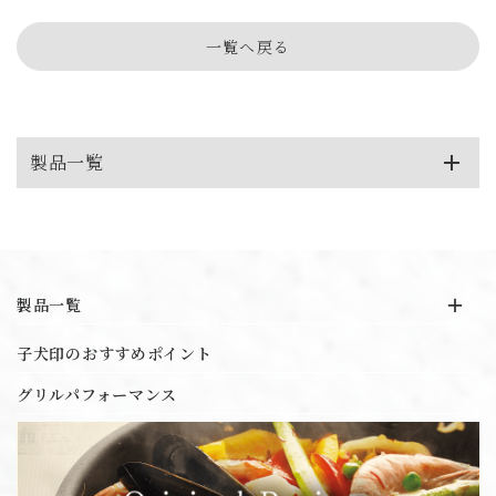
一覧へ戻る
製品一覧
19-0 IH対応円環底押し
3層鋼クラッド プラスチック柄シリーズ
製品一覧
IHマエストロ2層鋼クラッド
19-0 IH対応円環底押し
子犬印のおすすめポイント
3層鋼クラッド プラスチック柄シリーズ
IHマエストロ2層鋼クラッド
IHマエストロ3層鋼クラッド
グリルパフォーマンス
IHマエストロ3層鋼クラッド
IH対応 給食缶
IH対応 給食缶
エルム 3層鋼クラッド鍋シリーズ
オリジナル商品