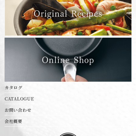
エルム 3層鋼クラッド鍋シリーズ
オリジナル商品
カツカッター
エルム 3層鋼クラッド鍋シリーズ
キッチンポット
クロムステンレス鍋
オリジナル商品
サバティーニシリーズ
シートパン
スーパーセラミック シリーズ
カツカッター
セルクル
ダストボックス
キッチンポット
チェーフィングセット
バット
ブラックシリーズ
クロムステンレス鍋
ホテルパンシリーズ
ホテルパン蓋シリーズ
サバティーニシリーズ
ボール・パンチ・カップ・杓子
カタログ
レードル・お玉・ターナー各種
卓上用品
CATALOGUE
シートパン
卓上鍋シリーズ
お問い合わせ
厚底アルミ鍋 目盛付シリーズ
スーパーセラミック シリーズ
業務用アルミ鍋シリーズ
会社概要
調味料入
超厚底アルミ鍋超耐久性型シリーズ
セルクル
超厚底プロデンジシリーズ