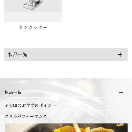
カツカッター
製品一覧
19-0 IH対応円環底押し
3層鋼クラッド プラスチック柄シリーズ
製品一覧
IHマエストロ2層鋼クラッド
19-0 IH対応円環底押し
子犬印のおすすめポイント
3層鋼クラッド プラスチック柄シリーズ
IHマエストロ2層鋼クラッド
IHマエストロ3層鋼クラッド
グリルパフォーマンス
IHマエストロ3層鋼クラッド
IH対応 給食缶
IH対応 給食缶