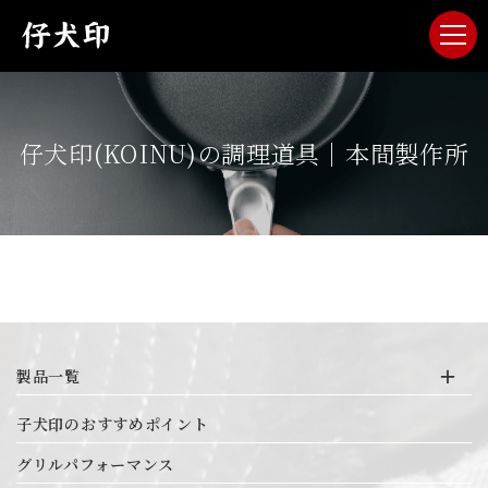
仔犬印(KOINU)の調理道具｜本間製作所
製品一覧
19-0 IH対応円環底押し
子犬印のおすすめポイント
3層鋼クラッド プラスチック柄シリーズ
IHマエストロ2層鋼クラッド
グリルパフォーマンス
IHマエストロ3層鋼クラッド