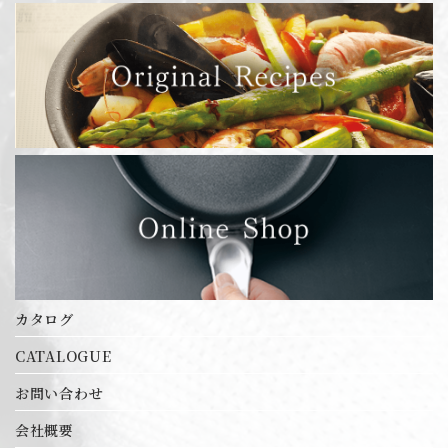
IH対応 給食缶
エルム 3層鋼クラッド鍋シリーズ
オリジナル商品
カツカッター
キッチンポット
クロムステンレス鍋
サバティーニシリーズ
シートパン
スーパーセラミック シリーズ
セルクル
ダストボックス
チェーフィングセット
バット
ブラックシリーズ
ホテルパンシリーズ
ホテルパン蓋シリーズ
ボール・パンチ・カップ・杓子
カタログ
レードル・お玉・ターナー各種
卓上用品
CATALOGUE
卓上鍋シリーズ
お問い合わせ
厚底アルミ鍋 目盛付シリーズ
業務用アルミ鍋シリーズ
会社概要
調味料入