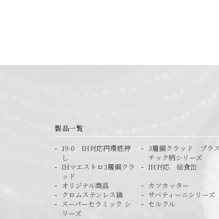
製品一覧
19-0 IH対応円環底押
3層鋼クラッド プラ
し
チック柄シリーズ
IHマエストロ3層鋼クラ
IH対応 給食缶
ッド
オリジナル商品
カツカッター
クロムステンレス鍋
サバティーニシリーズ
スーパーセラミック シ
セルクル
リーズ