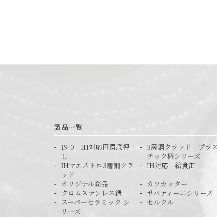
製品一覧
19-0 IH対応円環底押
3層鋼クラッド プラ
し
チック柄シリーズ
IHマエストロ3層鋼クラ
IH対応 給食缶
ッド
オリジナル商品
カツカッター
クロムステンレス鍋
サバティーニシリーズ
スーパーセラミック シ
セルクル
リーズ