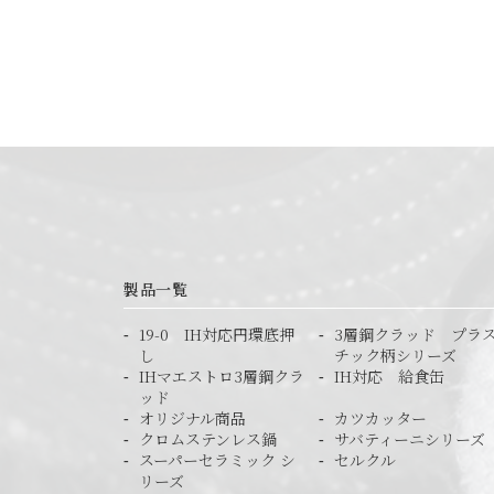
製品一覧
19-0 IH対応円環底押
3層鋼クラッド プラ
し
チック柄シリーズ
IHマエストロ3層鋼クラ
IH対応 給食缶
ッド
オリジナル商品
カツカッター
クロムステンレス鍋
サバティーニシリーズ
スーパーセラミック シ
セルクル
リーズ