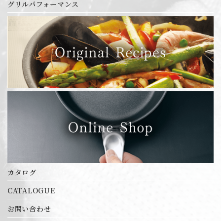
IHマエストロ2層鋼クラッド
グリルパフォーマンス
IHマエストロ3層鋼クラッド
IH対応 給食缶
エルム 3層鋼クラッド鍋シリーズ
オリジナル商品
カツカッター
キッチンポット
クロムステンレス鍋
サバティーニシリーズ
シートパン
スーパーセラミック シリーズ
セルクル
ダストボックス
チェーフィングセット
バット
ブラックシリーズ
ホテルパンシリーズ
ホテルパン蓋シリーズ
ボール・パンチ・カップ・杓子
カタログ
レードル・お玉・ターナー各種
卓上用品
CATALOGUE
卓上鍋シリーズ
お問い合わせ
厚底アルミ鍋 目盛付シリーズ
業務用アルミ鍋シリーズ