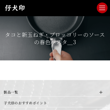
タコと新玉ねぎ・ブロッコリーのソース
の春色パスタ＿3
製品一覧
19-0 IH対応円環底押し
子犬印のおすすめポイント
3層鋼クラッド プラスチック柄シリーズ